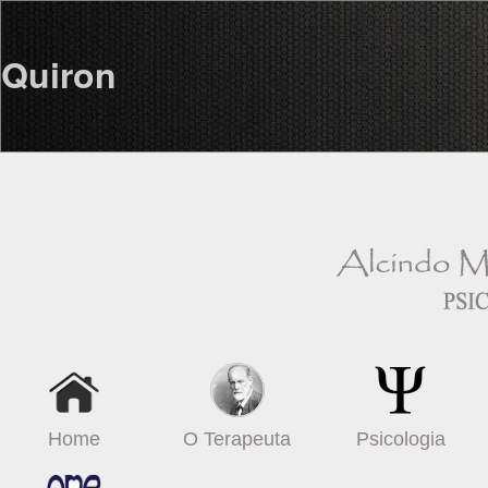
Quiron
Home
O Terapeuta
Psicologia