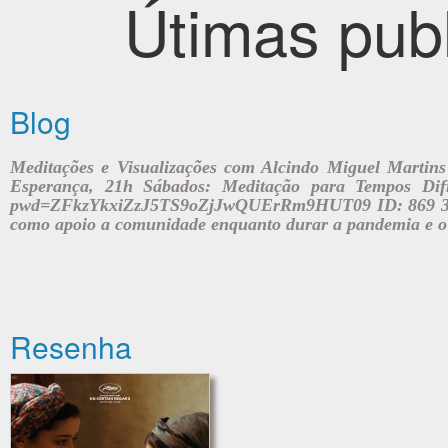
Útimas publ
Blog
Meditações e Visualizações com Alcindo Miguel Martins
Esperança, 21h Sábados: Meditação para Tempos Difí
pwd=ZFkzYkxiZzJ5TS9oZjJwQUErRm9HUT09 ID: 869 328 42
como apoio a comunidade enquanto durar a pandemia e o
Resenha