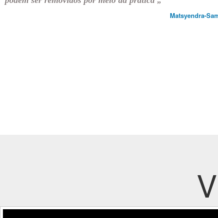
podem ser removidos por meio da prática
„
Matsyendra-Sam
V