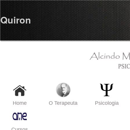
Quiron
Home
O Terapeuta
Psicologia
Cursos