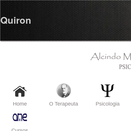
Quiron
Home
O Terapeuta
Psicologia
Cursos