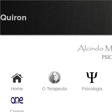
Quiron
Home
O Terapeuta
Psicologia
Cursos