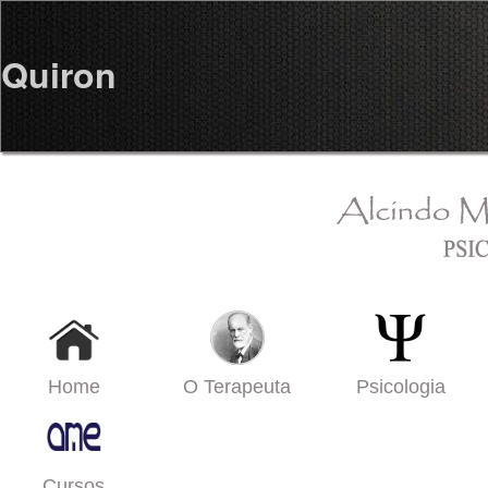
Quiron
Home
O Terapeuta
Psicologia
Cursos