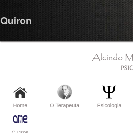
Quiron
Home
O Terapeuta
Psicologia
Cursos