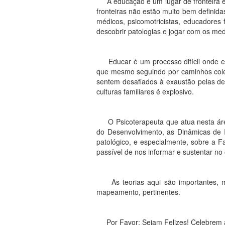
A educação é um lugar de fronteira ent
fronteiras não estão muito bem definidas
médicos, psicomotricistas, educadores 
descobrir patologias e jogar com os me
Educar é um processo difícil onde exi
que mesmo seguindo por caminhos coleti
sentem desafiados à exaustão pelas de
culturas familiares é explosivo.
O Psicoterapeuta que atua nesta área d
do Desenvolvimento, as Dinâmicas de I
patológico, e especialmente, sobre a F
passível de nos informar e sustentar n
As teorias aqui são importantes, mas
mapeamento, pertinentes.
Por Favor: Sejam Felizes! Celebrem a