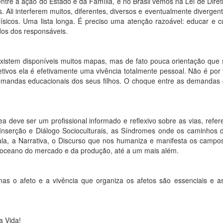
re a ação do Estado e da Família, e no Brasil vemos na Lei de Diret
. Ali interferem muitos, diferentes, diversos e eventualmente divergen
físicos. Uma lista longa. É preciso uma atenção razoável: educar e 
dos dos responsáveis.
stem disponíveis muitos mapas, mas de fato pouca orientação que se
vos ela é efetivamente uma vivência totalmente pessoal. Não é por 
mandas educacionais dos seus filhos. O choque entre as demandas co
eve ser um profissional informado e reflexivo sobre as vias, refere
nserção e Diálogo Socioculturais, as Síndromes onde os caminhos 
ala, a Narrativa, o Discurso que nos humaniza e manifesta os campos
o oceano do mercado e da produção, até a um mais além.
 o afeto e a vivência que organiza os afetos são essenciais e as 
 Vida!