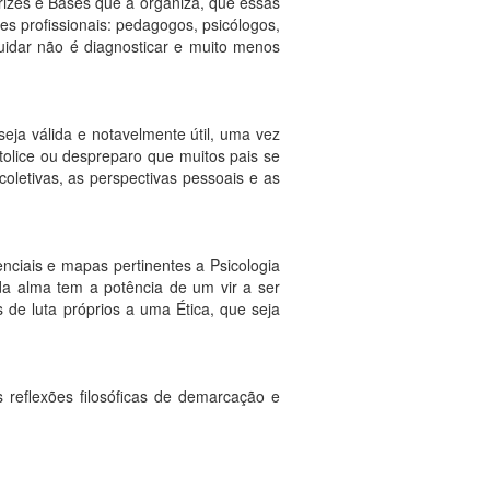
rizes e Bases que a organiza, que essas
tes profissionais: pedagogos, psicólogos,
cuidar não é diagnosticar e muito menos
ja válida e notavelmente útil, uma vez
tolice ou despreparo que muitos pais se
letivas, as perspectivas pessoais e as
nciais e mapas pertinentes a Psicologia
da alma tem a potência de um vir a ser
 de luta próprios a uma Ética, que seja
reflexões filosóficas de demarcação e