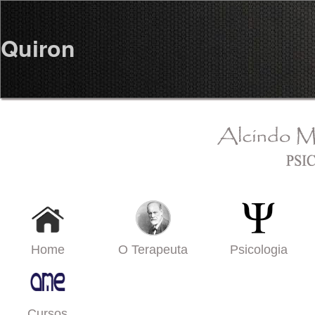
Quiron
Home
O Terapeuta
Psicologia
Cursos